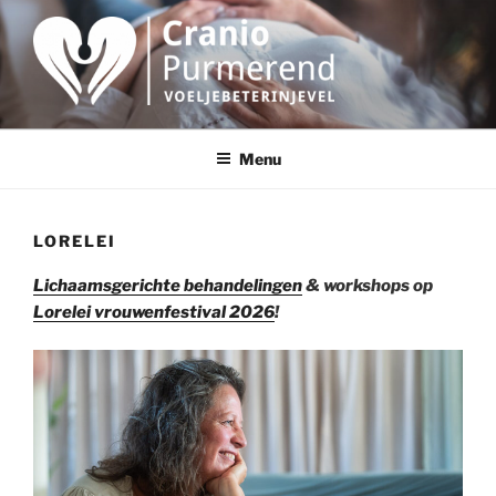
Ga
naar
de
inhoud
CRANIO PURMEREND
Craniosacraaltherapie
Menu
LORELEI
Lichaamsgerichte behandelingen
& workshops op
Lorelei vrouwenfestival 2026
!