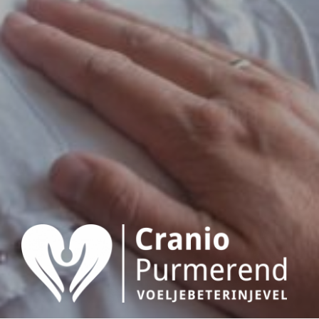
CRANIO PURMEREND
Craniosacraaltherapie